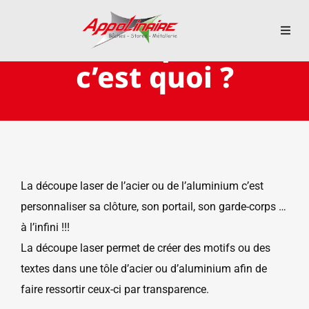
Passer
au
La découpe laser
Toggl
contenu
Navig
c’est quoi ?
ACCUEIL
BACHES
STORES
La découpe laser de l’acier ou de l’aluminium c’est
personnaliser sa clôture, son portail, son garde-corps …
METALLERIE
à l’infini !!!
La découpe laser permet de créer des motifs ou des
ÉQUIPEMENTS AGRICOLES
textes dans une tôle d’acier ou d’aluminium afin de
faire ressortir ceux-ci par transparence.
CONTACT