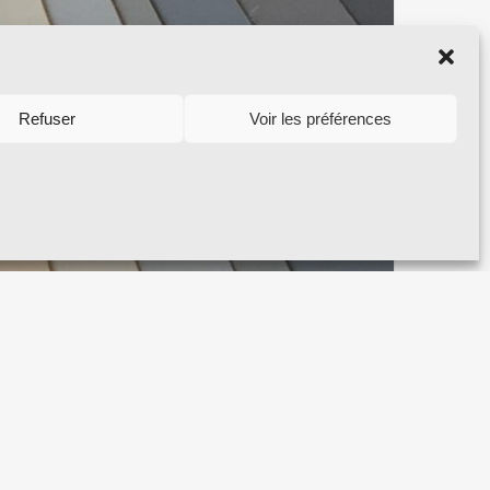
Refuser
Voir les préférences
 découpe laser c’est quoi ?
let 10th, 2023