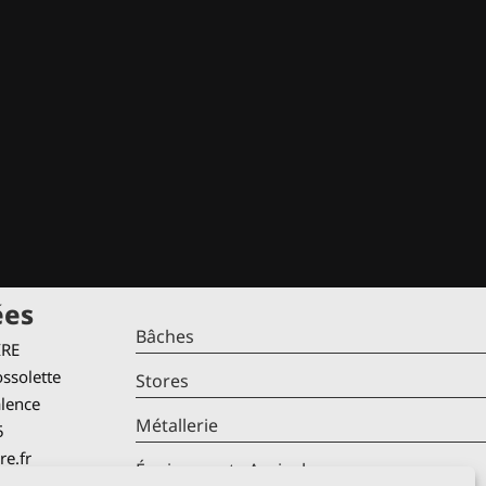
ées
Bâches
IRE
ssolette
Stores
alence
Métallerie
5
re.fr
Équipements Agricoles