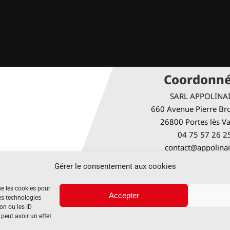
Coordonn
SARL APPOLINA
660 Avenue Pierre Bro
26800 Portes lès V
04 75 57 26 2
contact@appolinai
Gérer le consentement aux cookies
Horaires d’ou
ue les cookies pour
Accepter
Du lundi au je
es technologies
on ou les ID
8h00 – 12h00 & 13h30
 peut avoir un effet
Vendredi