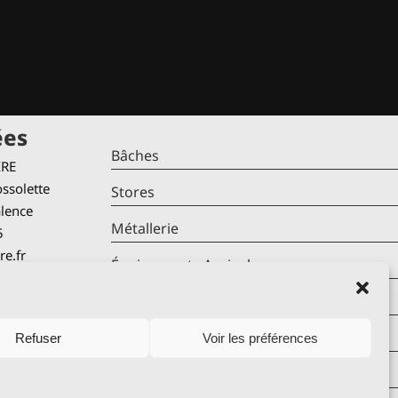
ées
Bâches
IRE
ssolette
Stores
alence
Métallerie
5
re.fr
Équipements Agricoles
Mentions Légales
verture
Politique De Cookies (UE)
Refuser
Voir les préférences
udi
 – 17h30
Contact