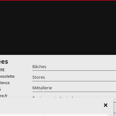
ées
Bâches
IRE
ssolette
Stores
alence
Métallerie
5
re.fr
Équipements Agricoles
Mentions Légales
verture