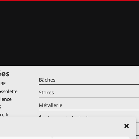
ées
Bâches
IRE
ssolette
Stores
alence
Métallerie
5
re.fr
Équipements Agricoles
Mentions Légales
verture