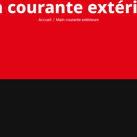
 courante extér
Accueil
Main courante extérieure