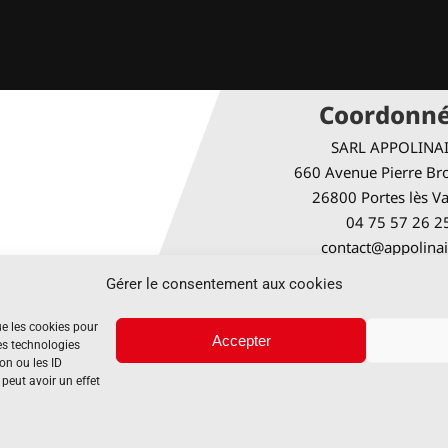
Coordonn
SARL APPOLINA
660 Avenue Pierre Bro
26800 Portes lès V
04 75 57 26 2
contact@appolinai
Gérer le consentement aux cookies
Horaires d’ou
ue les cookies pour
Accepter
Du lundi au je
es technologies
on ou les ID
8h00 – 12h00 & 13h30
 peut avoir un effet
Vendredi
8h00 – 12h00 & 13h30