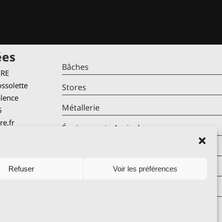
ées
Bâches
IRE
ssolette
Stores
alence
Métallerie
5
re.fr
Équipements Agricoles
Mentions Légales
verture
Politique De Cookies (UE)
Refuser
Voir les préférences
udi
 – 17h30
Contact
 – 16h30