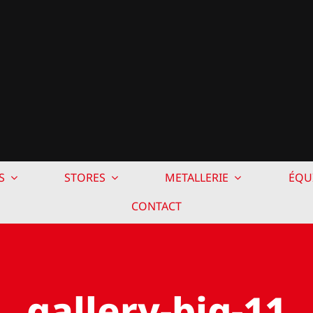
S
STORES
METALLERIE
ÉQU
CONTACT
gallery-big-11