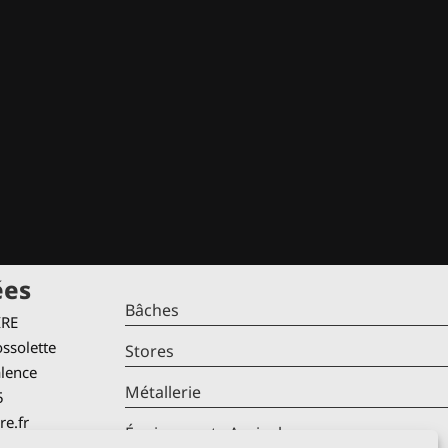
ées
Bâches
IRE
ssolette
Stores
alence
Métallerie
5
re.fr
Équipements Agricoles