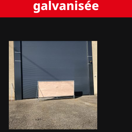
galvanisée
BACHES
STORES
METALLERIE
ÉQUIPEMENTS AGRICOLES
CONTACT