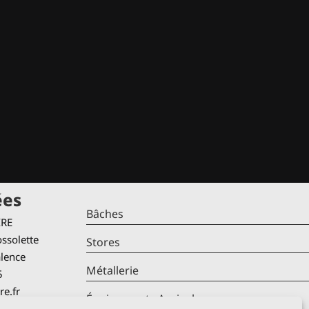
ées
Bâches
IRE
ssolette
Stores
alence
Métallerie
5
re.fr
Équipements Agricoles