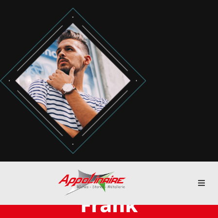
Passer
au
contenu
Toggl
Frank
Navig
ACCUEIL