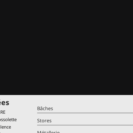
ées
Bâches
IRE
ssolette
Stores
alence
Métallerie