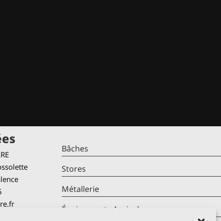
ées
Bâches
IRE
ssolette
Stores
alence
Métallerie
5
re.fr
Équipements Agricoles