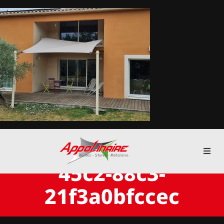
Passer
au
contenu
7d73a8ba-2bfa-
Toggl
45c2-88c3-
Navig
ACCUEIL
21f3a0bfccec
BACHES