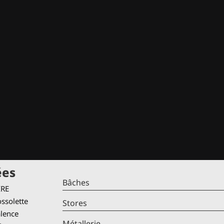
ées
Bâches
IRE
ssolette
Stores
alence
Métallerie