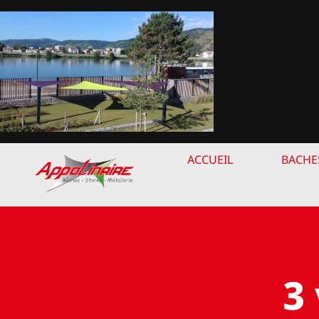
Passer
au
contenu
ACCUEIL
BACHE
3